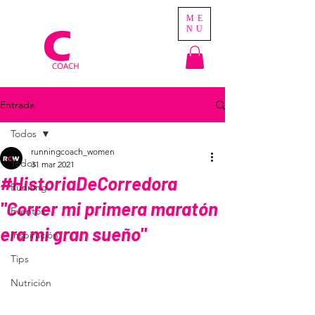
ME
NU
Entrada
Todos
runningcoach_women
Todos
31 mar 2021
#HistoriaDeCorredora
Running
"Correr mi primera maratón
Eventos
era mi gran sueño"
Inspiración
Tips
Nutrición