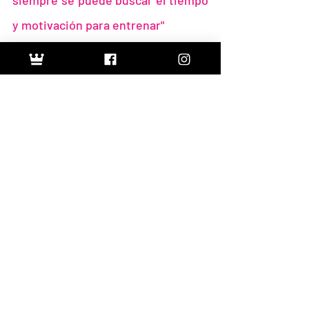
y motivación para entrenar"
Ahora en tiempo de  cuarentena, extraño 
mucho correr,  pero la salud está primero. 
Por el momento  seguimos entrenando 
con todas las ganas, adaptando el 
entrenamiento y  fortaleciendo el cuerpo 
para volver más fuerte, siempre guiada y 
acompañada por  la Vale.
Desde el año pasado la pandemia han 
cambiado muchas cosas, no tenemos 
carreras y  dorsales a la vista  (se extrañan 
mucho).
Por el momento seguimos haciendo  