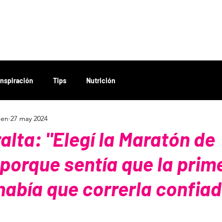
ENES SOMOS
QUIENES SOMOS
INSCRIPCIÓN
TIENDA
Inspiración
Tips
Nutrición
men
27 may 2024
alta: "Elegí la Maratón de
porque sentía que la prim
abía que correrla confiad