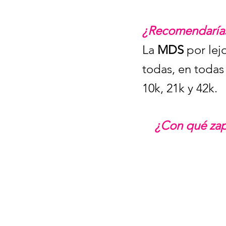
¿Recomendarías
La 
MDS 
por lej
todas, en todas 
10k, 21k y 42k. 
¿Con qué zapa