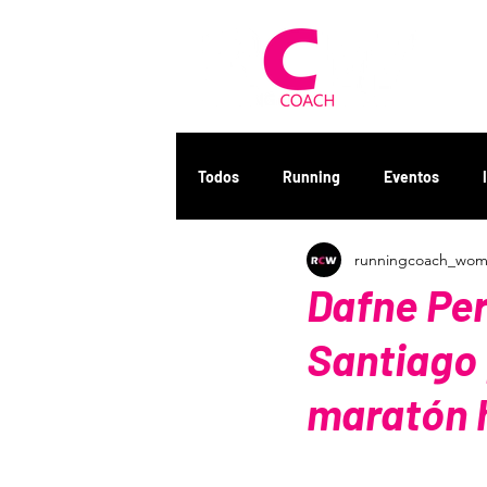
QUÍ
Todos
Running
Eventos
runningcoach_wo
Dafne Per
Santiago 
maratón h