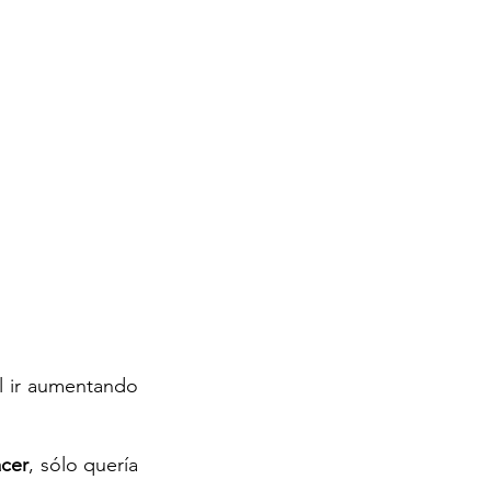
l ir aumentando 
acer
, sólo quería 