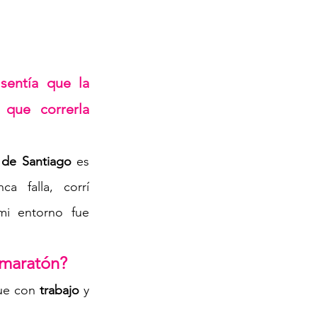
entía que la 
que correrla 
 de Santiago
 es 
a falla, corrí 
i entorno fue 
 maratón? 
ue con 
trabajo
 y 