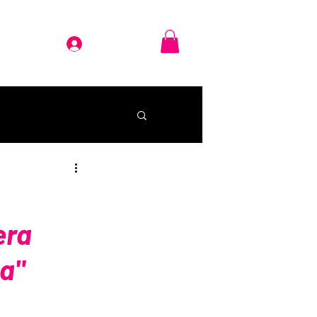
Iniciar Sesión
BLOG
era
a"