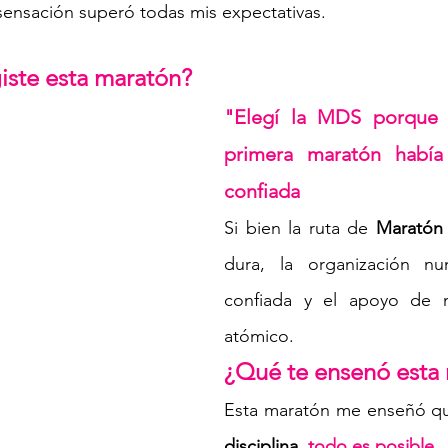
 sensación superó todas mis expectativas. 
iste esta maratón? 
"Elegí la MDS porque s
primera maratón había 
confiada
Si bien la ruta de 
Maratón
dura, la organización nunc
confiada y el apoyo de m
atómico. 
¿Qué te ensenó esta
Esta maratón me enseñó q
disciplina
, 
todo es posible.