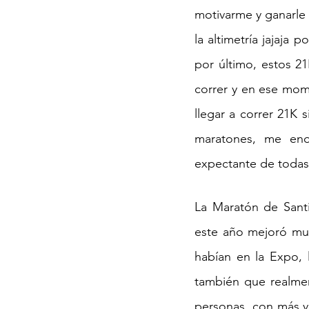
motivarme y ganarle
la altimetría jajaja 
por último, estos 2
correr y en ese mom
llegar a correr 21K 
maratones, me enor
expectante de todas 
La Maratón de Santi
este año mejoró muc
habían en la Expo, 
también que realmen
personas, con más y