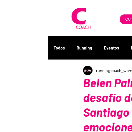
QUÍ
Todos
Running
Eventos
runningcoach_wo
Belen Pal
desafío d
Santiago
emocione