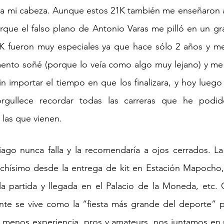
 a mi cabeza. Aunque estos 21K también me enseñaron a 
porque el falso plano de Antonio Varas me pilló en un gr
1K fueron muy especiales ya que hace sólo 2 años y m
ento soñé (porque lo veía como algo muy lejano) y me
sin importar el tiempo en que los finalizara, y hoy luego
gullece recordar todas las carreras que he podido 
las que vienen.
ago nunca falla y la recomendaría a ojos cerrados. La
hísimo desde la entrega de kit en Estación Mapocho, 
la partida y llegada en el Palacio de la Moneda, etc. 
te se vive como la “fiesta más grande del deporte” p
 menos experiencia, pros y amateurs, nos juntamos en u