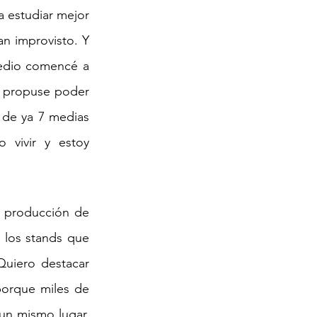
estudiar mejor 
an improvisto. Y 
edio comencé a 
 propuse poder 
 de ya 7 medias 
vivir y estoy 
 producción de 
los stands que 
Quiero destacar 
orque miles de 
n mismo lugar, 