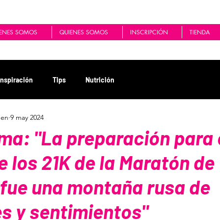
ENES SOMOS
QUIENES SOMOS
INSCRIPCIÓN
TIENDA
Inspiración
Tips
Nutrición
men
9 may 2024
ma: "La preparación para 
e los 21K de la Maratón de
 fue una montaña rusa de
s y sentimientos"