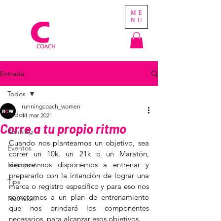
ME
NU
Entrada
Todos
runningcoach_women
Todos
11 mar 2021
Corre a tu propio ritmo
Running
Cuando nos planteamos un objetivo, sea 
Eventos
correr un 10k, un 21k o un Maratón, 
siempre nos disponemos a entrenar y  
Inspiración
prepararlo con la intención de lograr una 
Tips
marca o registro específico y para eso nos 
sometemos a un plan de entrenamiento 
Nutrición
que nos brindará los componentes 
necesarios  para alcanzar esos objetivos.