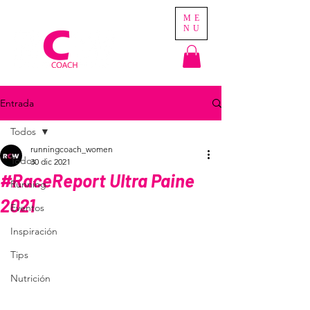
ME
NU
Entrada
Todos
runningcoach_women
Todos
30 dic 2021
#RaceReport Ultra Paine
Running
2021
Eventos
Inspiración
Tips
Nutrición