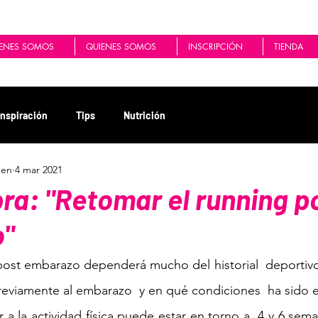
ENES SOMOS
QUIENES SOMOS
INSCRIPCIÓN
TIENDA
Inspiración
Tips
Nutrición
men
4 mar 2021
ra: "Retomar el running p
"
ost embarazo dependerá mucho del historial  deportivo de
previamente al embarazo  y en qué condiciones  ha sido el
 a la actividad física puede estar en torno a  4 y 6 sema