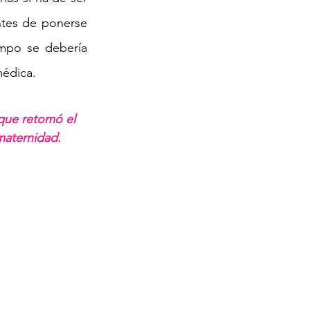
tes de ponerse 
empo se debería 
médica. 
que retomó el 
aternidad. 