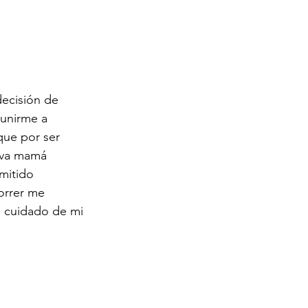
ecisión de 
 unirme a 
que por ser 
eva mamá 
mitido 
orrer me 
al cuidado de mi 