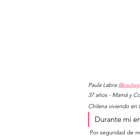
Paula Labra 
@
paulag
37 años - Mamá y Co
Chilena viviendo en 
Durante mi em
 Por seguridad de mi bebé, pero me propuse comenzar inmediatamente después finalizada 