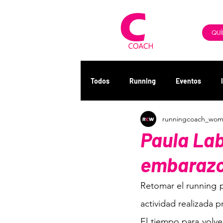
QUÍ
Todos
Running
Eventos
runningcoach_wo
Paula Lab
embarazo
Retomar el running p
actividad realizada 
El tiempo para volver