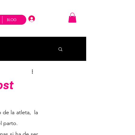
Iniciar Sesión
BLOG
ost
 la atleta,  la 
 parto.  
nas si ha de ser 