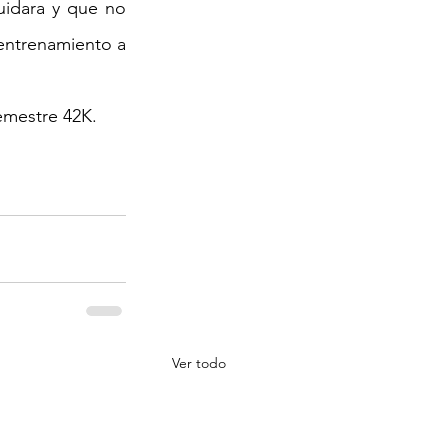
uidara y que no 
 entrenamiento a 
emestre 42K.
Ver todo