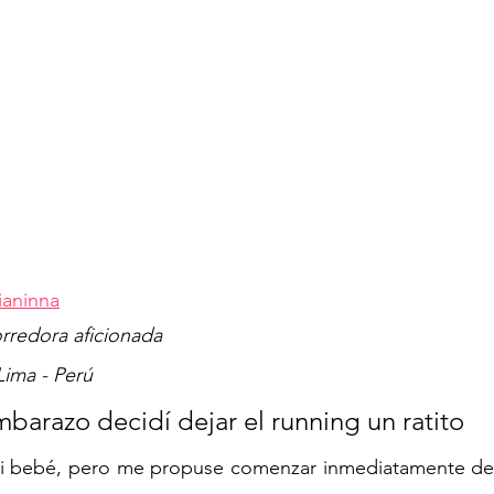
ianinna
rredora aficionada
Lima - Perú
barazo decidí dejar el running un ratito