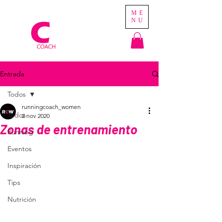
ME
NU
Entrada
Todos
runningcoach_women
Todos
2 nov 2020
Zonas de entrenamiento
Running
Eventos
Inspiración
Tips
Nutrición